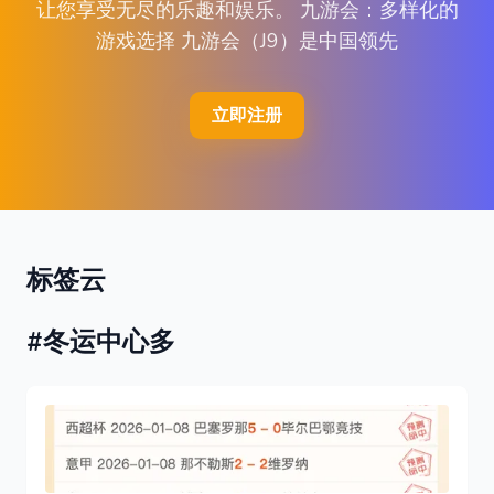
让您享受无尽的乐趣和娱乐。 九游会：多样化的
游戏选择 九游会（J9）是中国领先
立即注册
标签云
#冬运中心多