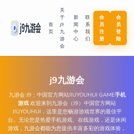
关
于
新
联
会
会
首
j9
闻
系
员
员
页
九
中
我
注
登
游
心
们
册
陆
会
j9九游会
九游会 J9：中国官方网站JIUYOUHUI GAME
手机
游戏
欢迎来到九游会（J9）中国官方网站
JIUYOUHUI，这里是您畅游游戏世界的最佳平
台。无论您是热爱手机游戏、在线游戏，还是休闲
游戏，九游会都能为您提供丰富多彩的游戏体验，