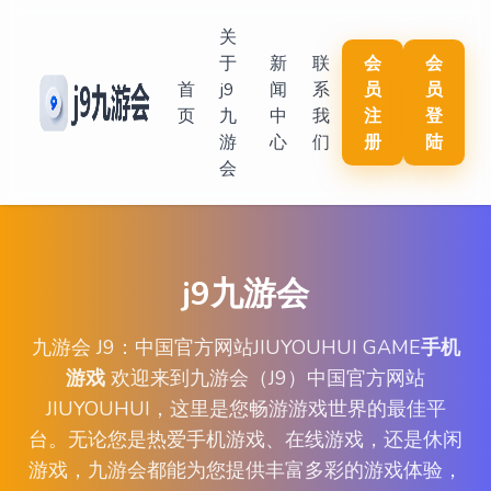
关
于
新
联
会
会
首
j9
闻
系
员
员
页
九
中
我
注
登
游
心
们
册
陆
会
j9九游会
九游会 J9：中国官方网站JIUYOUHUI GAME
手机
游戏
欢迎来到九游会（J9）中国官方网站
JIUYOUHUI，这里是您畅游游戏世界的最佳平
台。无论您是热爱手机游戏、在线游戏，还是休闲
游戏，九游会都能为您提供丰富多彩的游戏体验，