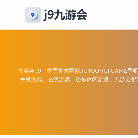
九游会 J9：中国官方网站JIUYOUHUI GAME
手
手机游戏、在线游戏，还是休闲游戏，九游会都能