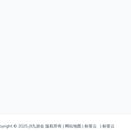
pyright © 2025
j9九游会
版权所有 |
网站地图
|
标签云
|
标签云