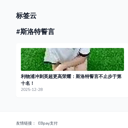
标签云
#斯洛特誓言
利物浦冲刺英超更高荣耀：斯洛特誓言不止步于第
十名！
2025-12-28
友情链接：
EBpay支付