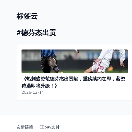
标签云
#德芬杰出贡
《热刺盛赞范德芬杰出贡献，重磅续约在即，薪资
待遇即将升级！》
2025-12-14
友情链接：
EBpay支付