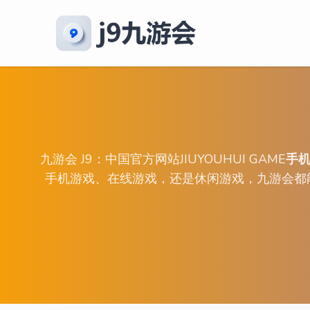
九游会 J9：中国官方网站JIUYOUHUI GAME
手
手机游戏、在线游戏，还是休闲游戏，九游会都能