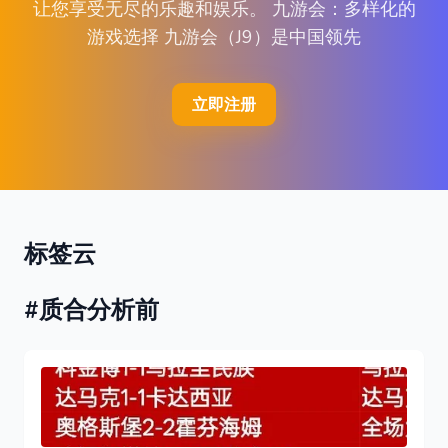
让您享受无尽的乐趣和娱乐。 九游会：多样化的
游戏选择 九游会（J9）是中国领先
立即注册
标签云
#质合分析前