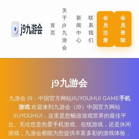
关
于
新
联
会
会
首
j9
闻
系
员
员
页
九
中
我
注
登
游
心
们
册
陆
会
j9九游会
九游会 J9：中国官方网站JIUYOUHUI GAME
手机
游戏
欢迎来到九游会（J9）中国官方网站
JIUYOUHUI，这里是您畅游游戏世界的最佳平
台。无论您是热爱手机游戏、在线游戏，还是休闲
游戏，九游会都能为您提供丰富多彩的游戏体验，