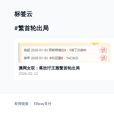
标签云
#繁首轮出局
澳网女双：蒋欣玗王雅繁首轮出局
2026-02-12
友情链接：
EBpay支付