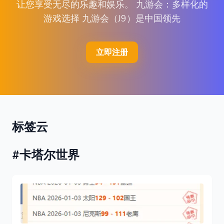
让您享受无尽的乐趣和娱乐。 九游会：多样化的
游戏选择 九游会（J9）是中国领先
立即注册
标签云
#卡塔尔世界