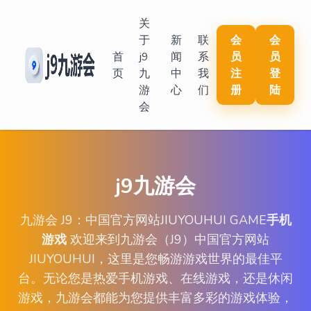
关
于
新
联
会
会
首
j9
闻
系
员
员
页
九
中
我
注
登
游
心
们
册
陆
会
j9九游会
九游会 J9：中国官方网站JIUYOUHUI GAME
手机
游戏
欢迎来到九游会（J9）中国官方网站
JIUYOUHUI，这里是您畅游游戏世界的最佳平
台。无论您是热爱手机游戏、在线游戏，还是休闲
游戏，九游会都能为您提供丰富多彩的游戏体验，