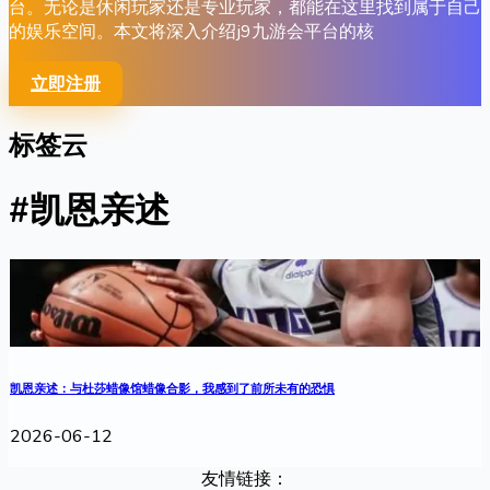
台。无论是休闲玩家还是专业玩家，都能在这里找到属于自己
的娱乐空间。本文将深入介绍j9九游会平台的核
立即注册
标签云
#凯恩亲述
凯恩亲述：与杜莎蜡像馆蜡像合影，我感到了前所未有的恐惧
2026-06-12
友情链接：