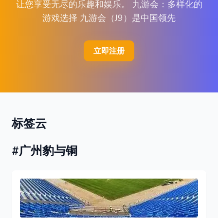
让您享受无尽的乐趣和娱乐。 九游会：多样化的
游戏选择 九游会（J9）是中国领先
立即注册
标签云
#广州豹与铜