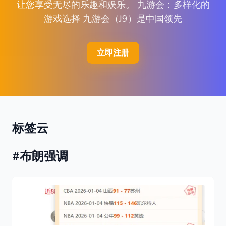
让您享受无尽的乐趣和娱乐。 九游会：多样化的
游戏选择 九游会（J9）是中国领先
立即注册
标签云
#布朗强调