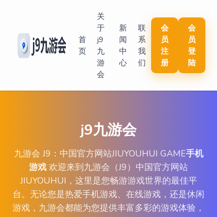
关
于
新
联
会
会
首
j9
闻
系
员
员
页
九
中
我
注
登
游
心
们
册
陆
会
j9九游会
九游会 J9：中国官方网站JIUYOUHUI GAME
手机
游戏
欢迎来到九游会（J9）中国官方网站
JIUYOUHUI，这里是您畅游游戏世界的最佳平
台。无论您是热爱手机游戏、在线游戏，还是休闲
游戏，九游会都能为您提供丰富多彩的游戏体验，