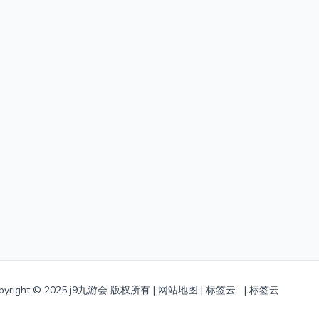
pyright © 2025
j9九游会
版权所有 |
网站地图
|
标签云
|
标签云