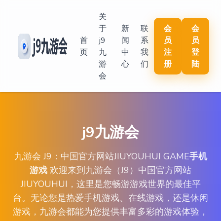
关
于
新
联
会
会
首
j9
闻
系
员
员
页
九
中
我
注
登
游
心
们
册
陆
会
j9九游会
九游会 J9：中国官方网站JIUYOUHUI GAME
手机
游戏
欢迎来到九游会（J9）中国官方网站
JIUYOUHUI，这里是您畅游游戏世界的最佳平
台。无论您是热爱手机游戏、在线游戏，还是休闲
游戏，九游会都能为您提供丰富多彩的游戏体验，