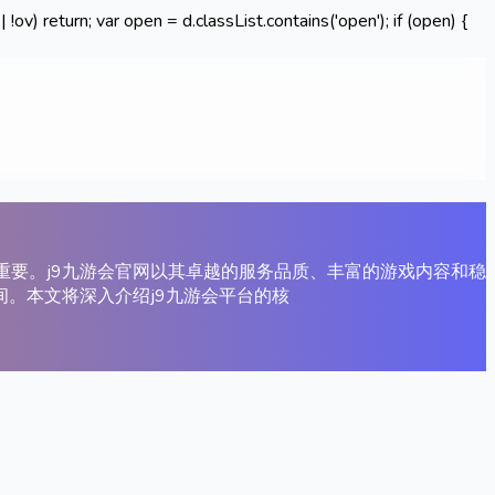
v) return; var open = d.classList.contains('open'); if (open) {
重要。j9九游会官网以其卓越的服务品质、丰富的游戏内容和稳
。本文将深入介绍j9九游会平台的核