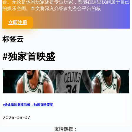
台。无论是休闲玩家还是专业玩家，都能在这里找到属于自己
的娱乐空间。本文将深入介绍j9九游会平台的核
立即注册
标签云
#独家首映盛
4铁盒版回归亚马逊，独家首映盛宴
2026-06-07
友情链接：