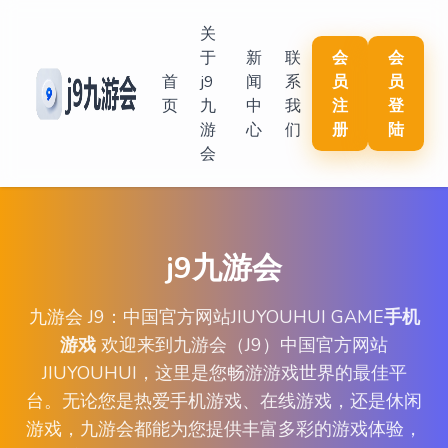
关
于
新
联
会
会
首
j9
闻
系
员
员
页
九
中
我
注
登
游
心
们
册
陆
会
j9九游会
九游会 J9：中国官方网站JIUYOUHUI GAME
手机
游戏
欢迎来到九游会（J9）中国官方网站
JIUYOUHUI，这里是您畅游游戏世界的最佳平
台。无论您是热爱手机游戏、在线游戏，还是休闲
游戏，九游会都能为您提供丰富多彩的游戏体验，