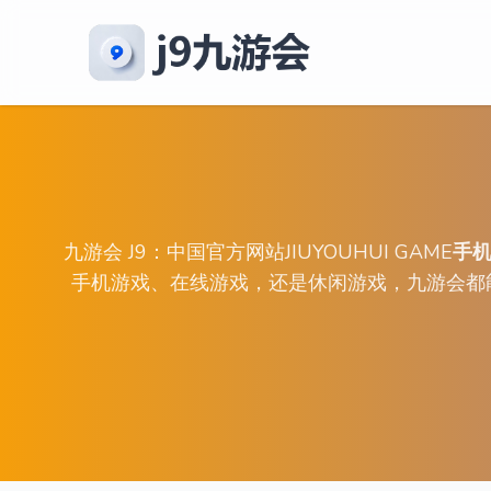
九游会 J9：中国官方网站JIUYOUHUI GAME
手
手机游戏、在线游戏，还是休闲游戏，九游会都能