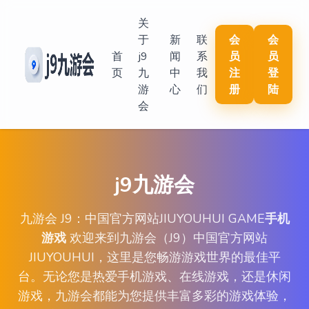
关
于
新
联
会
会
首
j9
闻
系
员
员
页
九
中
我
注
登
游
心
们
册
陆
会
j9九游会
九游会 J9：中国官方网站JIUYOUHUI GAME
手机
游戏
欢迎来到九游会（J9）中国官方网站
JIUYOUHUI，这里是您畅游游戏世界的最佳平
台。无论您是热爱手机游戏、在线游戏，还是休闲
游戏，九游会都能为您提供丰富多彩的游戏体验，