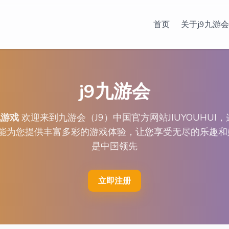
首页
关于j9九游
j9九游会
机游戏
欢迎来到九游会（J9）中国官方网站JIUYOUHU
为您提供丰富多彩的游戏体验，让您享受无尽的乐趣和娱
是中国领先
立即注册