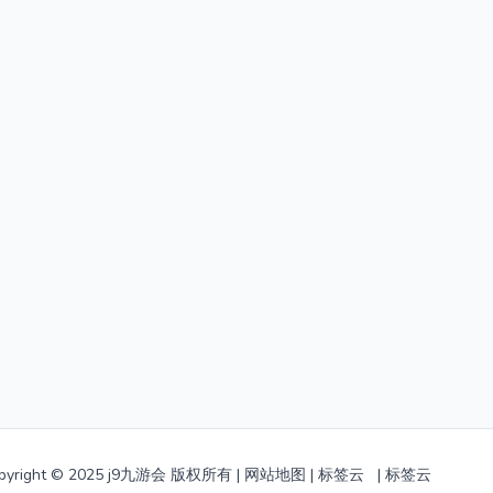
pyright © 2025
j9九游会
版权所有 |
网站地图
|
标签云
|
标签云