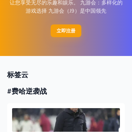
让您享受无尽的乐趣和娱乐。 九游会：多样化的
游戏选择 九游会（J9）是中国领先
立即注册
标签云
#费哈逆袭战