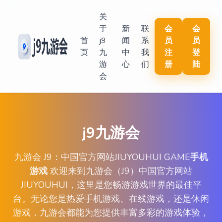
关
于
新
联
会
会
首
j9
闻
系
员
员
页
九
中
我
注
登
游
心
们
册
陆
会
j9九游会
九游会 J9：中国官方网站JIUYOUHUI GAME
手机
游戏
欢迎来到九游会（J9）中国官方网站
JIUYOUHUI，这里是您畅游游戏世界的最佳平
台。无论您是热爱手机游戏、在线游戏，还是休闲
游戏，九游会都能为您提供丰富多彩的游戏体验，