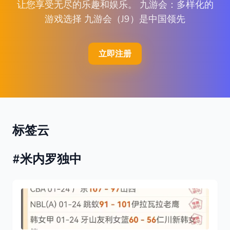
让您享受无尽的乐趣和娱乐。 九游会：多样化的
游戏选择 九游会（J9）是中国领先
立即注册
标签云
#米内罗独中