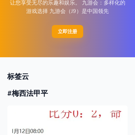
让您享受无尽的乐趣和娱乐。 九游会：多样化的
游戏选择 九游会（J9）是中国领先
立即注册
标签云
#梅西法甲平