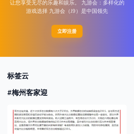
让您享受无尽的乐趣和娱乐。 九游会：多样化的
游戏选择 九游会（J9）是中国领先
立即注册
标签云
#梅州客家迎