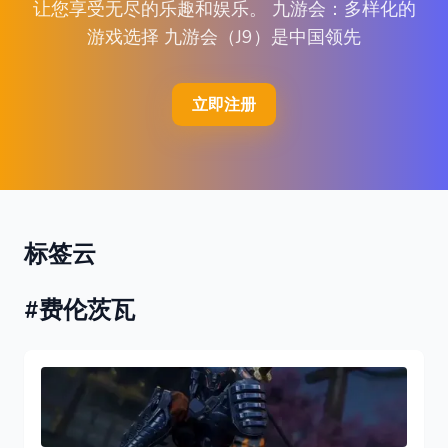
让您享受无尽的乐趣和娱乐。 九游会：多样化的
游戏选择 九游会（J9）是中国领先
立即注册
标签云
#费伦茨瓦