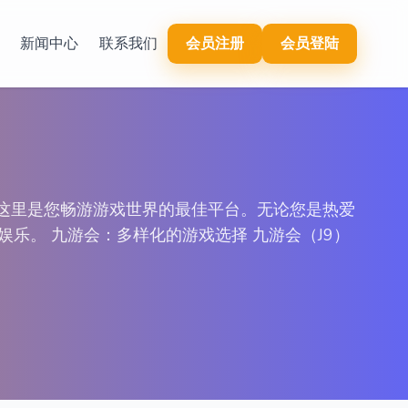
会
新闻中心
联系我们
会员注册
会员登陆
I，这里是您畅游游戏世界的最佳平台。无论您是热爱
乐。 九游会：多样化的游戏选择 九游会（J9）