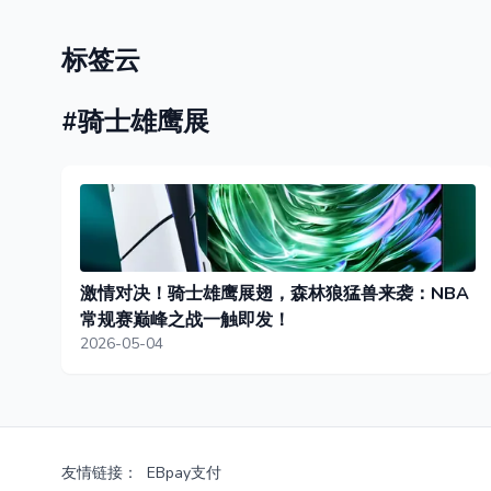
标签云
#骑士雄鹰展
激情对决！骑士雄鹰展翅，森林狼猛兽来袭：NBA
常规赛巅峰之战一触即发！
2026-05-04
友情链接：
EBpay支付