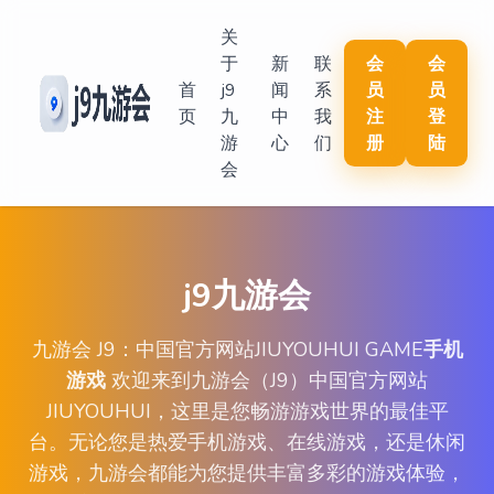
关
于
新
联
会
会
首
j9
闻
系
员
员
页
九
中
我
注
登
游
心
们
册
陆
会
j9九游会
九游会 J9：中国官方网站JIUYOUHUI GAME
手机
游戏
欢迎来到九游会（J9）中国官方网站
JIUYOUHUI，这里是您畅游游戏世界的最佳平
台。无论您是热爱手机游戏、在线游戏，还是休闲
游戏，九游会都能为您提供丰富多彩的游戏体验，